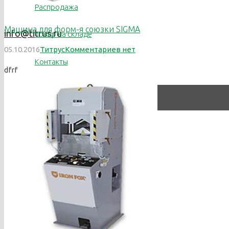
Распродажа
Машина для форм-я союзки SIGMA
info@titrus.ru
Товар на складе
05.10.2016
Титрус
Комментариев нет
Контакты
dfrf