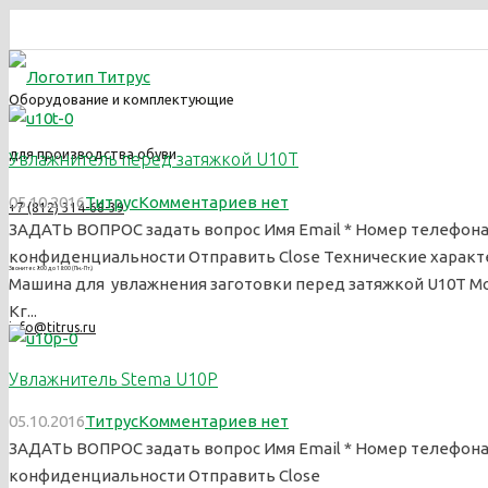
Оборудование и комплектующие
для производства обуви
Увлажнитель перед затяжкой U10T
05.10.2016
Титрус
Комментариев нет
+7 (812) 314-68-39
ЗАДАТЬ ВОПРОС задать вопрос Имя Email * Номер телефона 
конфиденциальности Отправить Close Технические характ
Звоните с 9:00 до 18:00 (Пн.-Пт.)
Машина для увлажнения заготовки перед затяжкой U10T Мощнос
Кг...
info@titrus.ru
Увлажнитель Stema U10P
05.10.2016
Титрус
Комментариев нет
ЗАДАТЬ ВОПРОС задать вопрос Имя Email * Номер телефона 
конфиденциальности Отправить Close