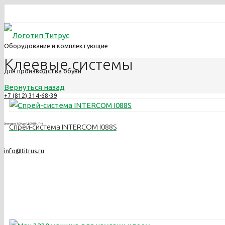
Оборудование и комплектующие
Клеевые системы
для производства обуви
Вернуться назад
+7 (812) 314-68-39
Звоните с 9:00 до 18:00 (Пн.-Пт.)
Спрей-система INTERCOM I088S
info@titrus.ru