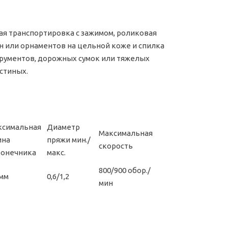
ая транспортировка с зажимом, роликовая
н или орнаментов на цельной коже и спилка
струментов, дорожных сумок или тяжелых
остиных.
ксимальная
Диаметр
Максимальная
ина
пряжи мин./
скорость
конечника
макс.
800/900 обор./
 мм
0,6/1,2
мин