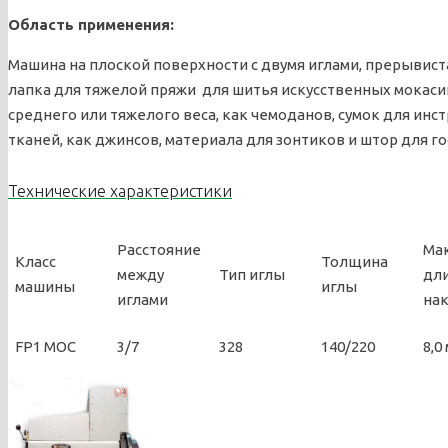
Область применения:
Машина на плоской поверхности с двумя иглами, прерывист
лапка для тяжелой пряжи для шитья искусственных мокаси
среднего или тяжелого веса, как чемоданов, сумок для ин
тканей, как джинсов, материала для зонтиков и штор для г
Технические характеристики
Расстояние
Ма
Класс
Толщина
между
Тип иглы
дл
машины
иглы
иглами
на
FP1 MOC
3/7
328
140/220
8,0